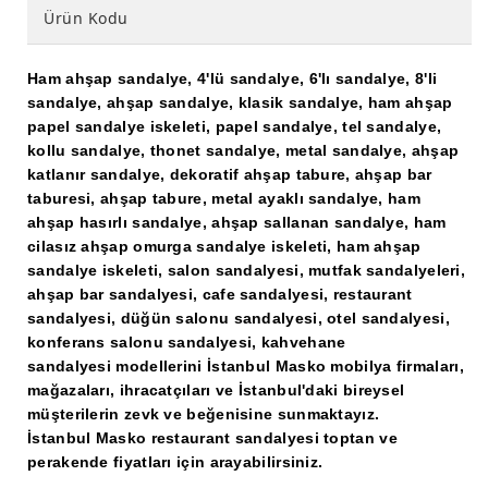
Ürün Kodu
Ham ahşap sandalye, 4'lü sandalye, 6'lı sandalye, 8'li
sandalye, ahşap sandalye, klasik sandalye, ham ahşap
papel sandalye iskeleti, papel sandalye, tel sandalye,
kollu sandalye, thonet sandalye, metal sandalye, ahşap
katlanır sandalye, dekoratif ahşap tabure, ahşap bar
taburesi, ahşap tabure, metal ayaklı sandalye, ham
ahşap hasırlı sandalye, ahşap sallanan sandalye, ham
cilasız ahşap omurga sandalye iskeleti, ham ahşap
sandalye iskeleti, salon sandalyesi, mutfak sandalyeleri,
ahşap bar sandalyesi, cafe sandalyesi, restaurant
sandalyesi, düğün salonu sandalyesi, otel sandalyesi,
konferans salonu sandalyesi, kahvehane
sandalyesi modellerini
İstanbul Masko
mobilya firmaları,
mağazaları, ihracatçıları ve İstanbul'daki bireysel
müşterilerin zevk ve beğenisine sunmaktayız.
İstanbul Masko restaurant sandalyesi
toptan ve
perakende fiyatları için arayabilirsiniz.