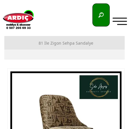
81 İle Zigon Sehpa Sandalye
81 İlimize Zigon Sehpa İmalatı
81 İlimize Sandalye İmalatı