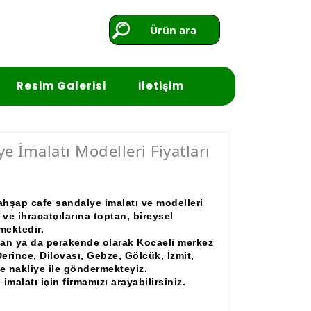
Ürün ara
Resim Galerisi
İletişim
e İmalatı Modelleri Fiyatları
ahşap cafe sandalye imalatı ve modelleri
 ve ihracatçılarına toptan, bireysel
mektedir.
ptan ya da perakende olarak Kocaeli merkez
erince, Dilovası, Gebze, Gölcük, İzmit,
e nakliye ile göndermekteyiz.
imalatı için firmamızı arayabilirsiniz.