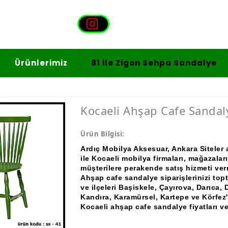
Ürünlerimiz
81 İle Zigon Sehpa Sandalye
Kocaeli Ahşap Cafe Sandaly
Ürün Bilgisi:
Ardıç Mobilya Aksesuar, Ankara Siteler 
ile Kocaeli mobilya firmaları, mağazaları
müşterilere perakende satış hizmeti ver
Ahşap cafe sandalye siparişlerinizi to
ve ilçeleri
Başiskele, Çayırova, Darıca, D
Kandıra, Karamürsel, Kartepe ve Körfez'
Kocaeli ahşap cafe sandalye fiyatları ve 