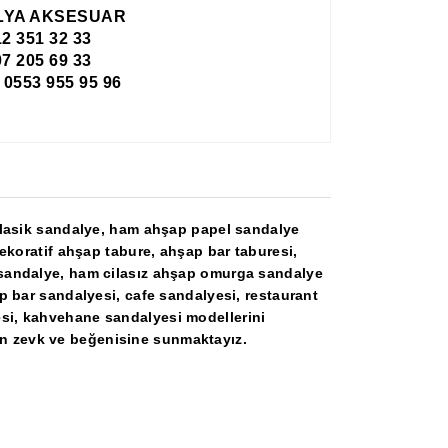
LYA AKSESUAR
12 351 32 33
7 205 69 33
553 955 95 96
 klasik sandalye, ham ahşap papel sandalye
dekoratif ahşap tabure, ahşap bar taburesi,
 sandalye, ham cilasız ahşap omurga sandalye
p bar sandalyesi, cafe sandalyesi, restaurant
si, kahvehane sandalyesi modellerini
erin zevk ve beğenisine sunmaktayız.