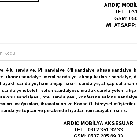
ARDIÇ MOBİ
TEL : 03
GSM: 050
WHATSAPP: 0
n Kodu
, 4'lü sandalye, 6'lı sandalye, 8'li sandalye, ahşap sandalye,
lye, thonet sandalye, metal sandalye, ahşap katlanır sandalye, 
l ayaklı sandalye, ham ahşap hasırlı sandalye, ahşap sallanan
 sandalye iskeleti, salon sandalyesi, mutfak sandalyeleri, ahşa
salonu sandalyesi, otel sandalyesi, konferans salonu sandalye
maları, mağazaları, ihracatçıları ve Kocaeli'li bireysel müşteril
sandalye toptan ve perakende fiyatları için arayabilirsiniz.
ARDIÇ MOBİLYA AKSESUAR
TEL : 0312 351 32 33
GSM: 0507 205 69 33