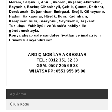
Meram, Selçuklu, Ahırlı, Akören, Akşehir, Akıntekin,
Beyşehir, Bozkır, Cihanbeyli, Çeltik, Çumra, Derbent,
Derebucak, Doğanhisar, Emirgazi, Ereğli, Güneysınır,
Hadım, Halkapınar, Hüyük, Ilgın, Kadınhanı,
Karapınar, Kulu, Sarayönü, Seydişehir, Taşkent,
Tuzlukçu, Yalıhüyük ve Yunak'a nakliye ile
göndermekteyiz.
Konya ahşap cafe sandalye fiyatları ve imalatı için
firmamızı arayabilirsiniz.
ARDIÇ MOBİLYA AKSESUAR
TEL : 0312 351 32 33
GSM: 0507 205 69 33
WHATSAPP: 0553 955 95 96
Açıklama
Ürün Kodu