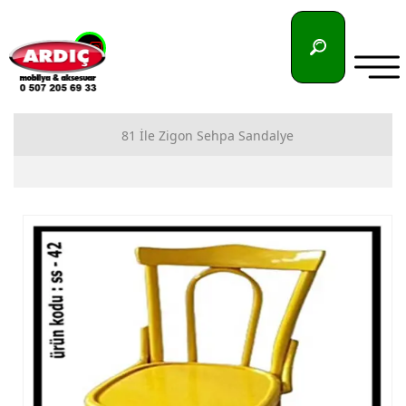
81 İle Zigon Sehpa Sandalye
81 İlimize Zigon Sehpa İmalatı
81 İlimize Sandalye İmalatı