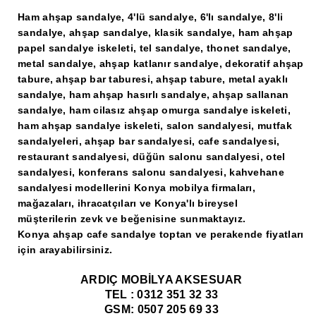
Ham ahşap sandalye, 4'lü sandalye, 6'lı sandalye, 8'li
sandalye, ahşap sandalye, klasik sandalye, ham ahşap
papel sandalye iskeleti, tel sandalye, thonet sandalye,
metal sandalye, ahşap katlanır sandalye, dekoratif ahşap
tabure, ahşap bar taburesi, ahşap tabure, metal ayaklı
sandalye, ham ahşap hasırlı sandalye, ahşap sallanan
sandalye, ham cilasız ahşap omurga sandalye iskeleti,
ham ahşap sandalye iskeleti, salon sandalyesi, mutfak
sandalyeleri, ahşap bar sandalyesi, cafe sandalyesi,
restaurant sandalyesi, düğün salonu sandalyesi, otel
sandalyesi, konferans salonu sandalyesi, kahvehane
sandalyesi modellerini Konya mobilya firmaları,
mağazaları, ihracatçıları ve Konya'lı bireysel
müşterilerin zevk ve beğenisine sunmaktayız.
Konya ahşap cafe sandalye toptan ve perakende fiyatları
için arayabilirsiniz.
ARDIÇ MOBİLYA AKSESUAR
TEL : 0312 351 32 33
GSM: 0507 205 69 33