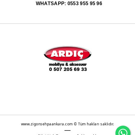
WHATSAPP: 0553 955 95 96
www.zigonsehpaankara.com © Tüm hakları saklıdır.
Wh