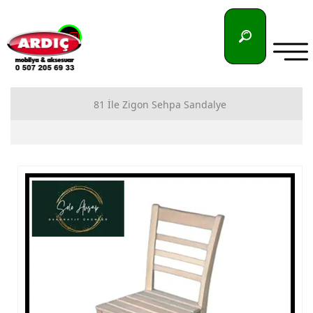
81 İle Zigon Sehpa Sandalye
81 İlimize Zigon Sehpa İmalatı
81 İlimize Sandalye İmalatı