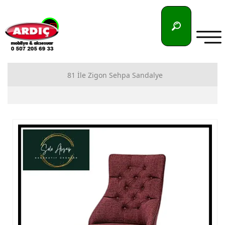
81 İle Zigon Sehpa Sandalye
81 İlimize Zigon Sehpa İmalatı
81 İlimize Sandalye İmalatı