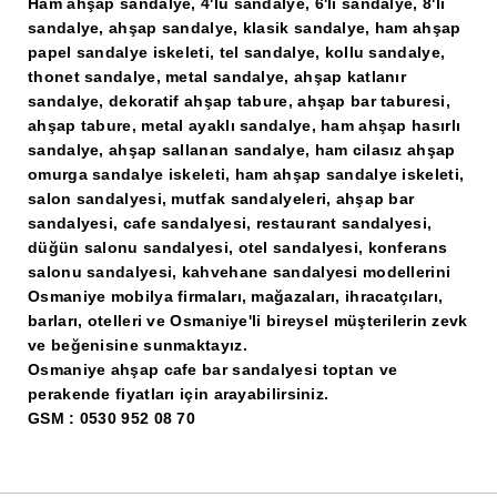
Ham ahşap sandalye, 4'lü sandalye, 6'lı sandalye, 8'li
sandalye, ahşap sandalye, klasik sandalye, ham ahşap
papel sandalye iskeleti, tel sandalye, kollu sandalye,
thonet sandalye, metal sandalye, ahşap katlanır
sandalye, dekoratif ahşap tabure, ahşap bar taburesi,
ahşap tabure, metal ayaklı sandalye, ham ahşap hasırlı
sandalye, ahşap sallanan sandalye, ham cilasız ahşap
omurga sandalye iskeleti, ham ahşap sandalye iskeleti,
salon sandalyesi, mutfak sandalyeleri, ahşap bar
sandalyesi, cafe sandalyesi, restaurant sandalyesi,
düğün salonu sandalyesi, otel sandalyesi, konferans
salonu sandalyesi, kahvehane sandalyesi modellerini
Osmaniye mobilya firmaları, mağazaları, ihracatçıları,
barları, otelleri ve Osmaniye'li bireysel müşterilerin zevk
ve beğenisine sunmaktayız.
Osmaniye ahşap cafe bar sandalyesi toptan ve
perakende fiyatları için arayabilirsiniz.
GSM : 0530 952 08 70