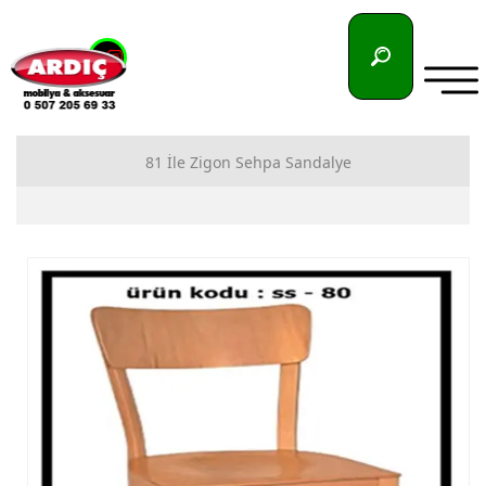
81 İle Zigon Sehpa Sandalye
81 İlimize Zigon Sehpa İmalatı
81 İlimize Sandalye İmalatı