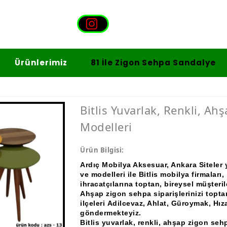
Ürünlerimiz
81 İle Zigon Sehpa Sandalye
Bitlis Yuvarlak, Renkli, Ah
Modelleri
Ürün Bilgisi:
Ardıç Mobilya Aksesuar,
Ankara Siteler
ve modelleri ile Bitlis mobilya firmaları
ihracatçılarına toptan, bireysel müşteri
Ahşap zigon sehpa siparişlerinizi topta
ilçeleri
Adilcevaz, Ahlat, Güroymak, Hız
göndermekteyiz.
Bitlis yuvarlak, renkli, ahşap zigon sehpa