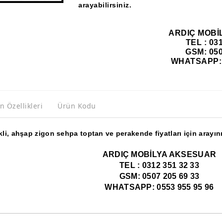
arayabilirsiniz.
ARDIÇ MOBİ
TEL : 03
GSM: 050
WHATSAPP: 0
n Özellikleri
Ürün Kodu
nkli, ahşap zigon sehpa toptan ve perakende fiyatları için arayını
ARDIÇ MOBİLYA AKSESUAR
TEL : 0312 351 32 33
GSM: 0507 205 69 33
WHATSAPP: 0553 955 95 96