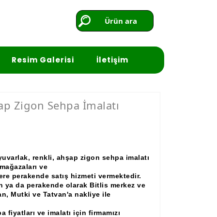
Ürün ara
Resim Galerisi
İletişim
şap Zigon Sehpa İmalatı
yuvarlak, renkli, ahşap zigon sehpa imalatı
, mağazaları ve
lere perakende satış hizmeti vermektedir.
n ya da perakende olarak Bitlis merkez ve
an, Mutki ve Tatvan'a
nakliye
ile
 fiyatları ve imalatı için firmamızı