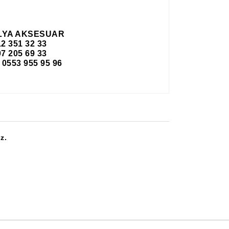
LYA AKSESUAR
12 351 32 33
7 205 69 33
553 955 95 96
z.