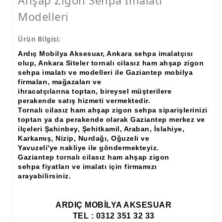
Ahşap Zigon Sehpa İmalatı
Modelleri
Ürün Bilgisi:
Ardıç Mobilya Aksesuar,
Ankara sehpa imalatçısı
olup, Ankara Siteler
tornalı cilasız ham ahşap zigon
sehpa imalatı ve modelleri ile Gaziantep mobilya
firmaları, mağazaları ve
ihracatçılarına toptan, bireysel müşterilere
perakende satış hizmeti vermektedir.
Tornalı cilasız ham ahşap zigon sehpa siparişlerinizi
toptan ya da perakende olarak Gaziantep merkez ve
ilçeleri Şahinbey, Şehitkamil, Araban, İslahiye,
Karkamış, Nizip, Nurdağı, Oğuzeli ve
Yavuzeli'ye nakliye ile göndermekteyiz.
Gaziantep tornalı cilasız ham ahşap zigon
sehpa fiyatları ve imalatı için firmamızı
arayabilirsiniz.
ARDIÇ MOBİLYA AKSESUAR
TEL : 0312 351 32 33