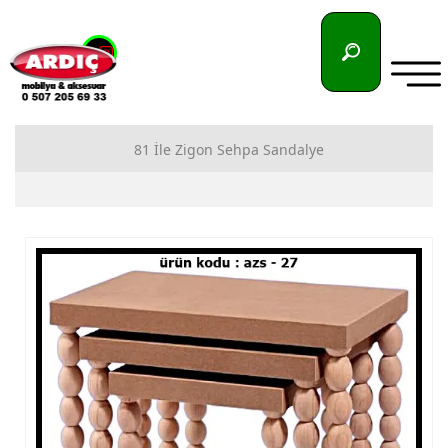
81 İle Zigon Sehpa Sandalye
81 İlimize Zigon Sehpa İmalatı
81 İlimize Sandalye İmalatı