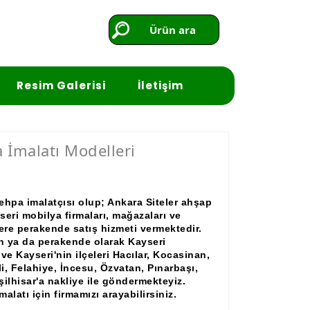
Ürün ara
Resim Galerisi
İletişim
 İmalatı Modelleri
ehpa imalatçısı olup; Ankara Siteler ahşap
seri mobilya firmaları, mağazaları ve
lere perakende satış hizmeti vermektedir.
an ya da perakende olarak Kayseri
ve Kayseri'nin ilçeleri Hacılar, Kocasinan,
i, Felahiye, İncesu, Özvatan, Pınarbaşı,
şilhisar'a nakliye ile göndermekteyiz.
alatı için firmamızı arayabilirsiniz.