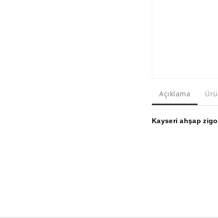
Açıklama
Ürü
Kayseri ahşap zigon