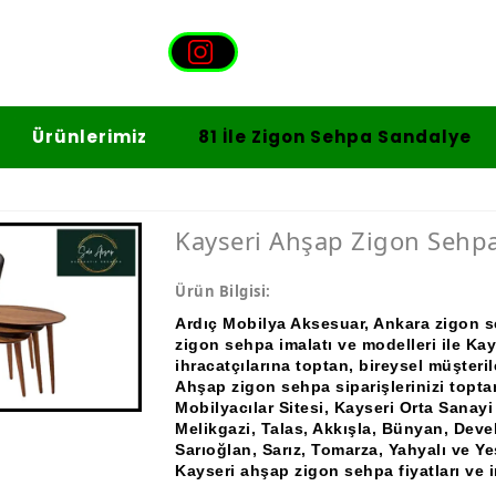
Ürünlerimiz
81 İle Zigon Sehpa Sandalye
Kayseri Ahşap Zigon Sehpa
Ürün Bilgisi:
Ardıç Mobilya Aksesuar, Ankara zigon s
zigon sehpa imalatı ve modelleri ile Kay
ihracatçılarına toptan, bireysel müşteri
Ahşap zigon sehpa siparişlerinizi topt
Mobilyacılar Sitesi, Kayseri Orta Sanayi 
Melikgazi, Talas, Akkışla, Bünyan, Devel
Sarıoğlan, Sarız, Tomarza, Yahyalı ve Ye
Kayseri ahşap zigon sehpa fiyatları ve im