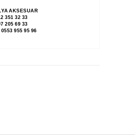
LYA AKSESUAR
12 351 32 33
7 205 69 33
553 955 95 96