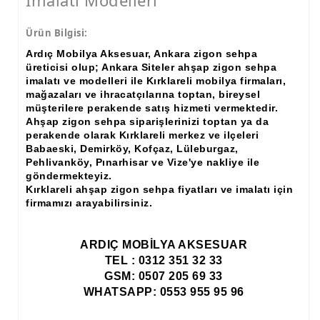
İmalatı Modelleri
Ürün Bilgisi:
Ardıç Mobilya Aksesuar, Ankara zigon sehpa
üreticisi olup; Ankara Siteler ahşap zigon sehpa
imalatı ve modelleri ile Kırklareli mobilya firmaları,
mağazaları ve ihracatçılarına toptan, bireysel
müşterilere perakende satış hizmeti vermektedir.
Ahşap zigon sehpa siparişlerinizi toptan ya da
perakende olarak Kırklareli merkez ve ilçeleri
Babaeski, Demirköy, Kofçaz, Lüleburgaz,
Pehlivanköy, Pınarhisar ve Vize'ye nakliye ile
göndermekteyiz.
Kırklareli ahşap zigon sehpa fiyatları ve imalatı için
firmamızı arayabilirsiniz.
ARDIÇ MOBİLYA AKSESUAR
TEL : 0312 351 32 33
GSM: 0507 205 69 33
WHATSAPP: 0553 955 95 96