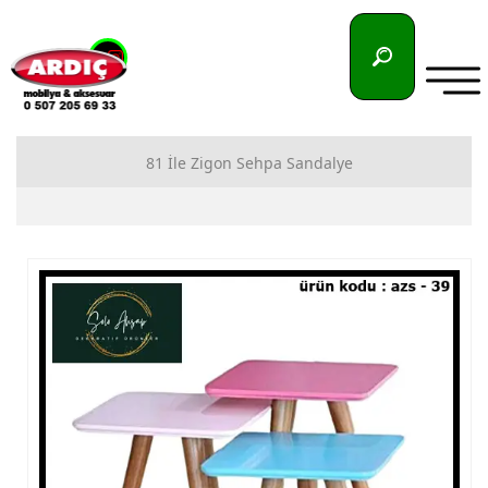
81 İle Zigon Sehpa Sandalye
81 İlimize Zigon Sehpa İmalatı
81 İlimize Sandalye İmalatı