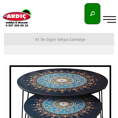
81 İle Zigon Sehpa Sandalye
81 İlimize Zigon Sehpa İmalatı
81 İlimize Sandalye İmalatı