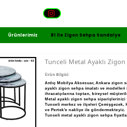
Ürünlerimiz
81 İle Zigon Sehpa Sandalye
Tunceli Metal Ayaklı Zigon
Ürün Bilgisi:
Ardıç Mobilya Aksesuar, Ankara zigon se
ayaklı zigon sehpa imalatı ve modelleri 
ihracatçılarına toptan, bireysel müşteri
Metal ayaklı zigon sehpa siparişleriniz
Tunceli merkez ve ilçeleri Çemişgezek, 
ve Pertek'e nakliye ile göndermekteyiz.
Tunceli metal ayaklı zigon sehpa fiyatları