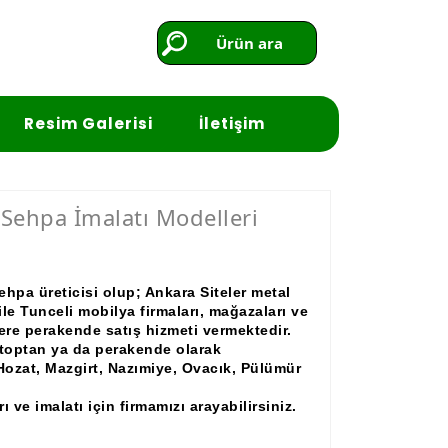
Ürün ara
Resim Galerisi
İletişim
 Sehpa İmalatı Modelleri
hpa üreticisi olup; Ankara Siteler metal
ile Tunceli mobilya firmaları, mağazaları ve
lere perakende satış hizmeti vermektedir.
i toptan ya da perakende olarak
Hozat, Mazgirt, Nazımiye, Ovacık, Pülümür
 ve imalatı için firmamızı arayabilirsiniz.