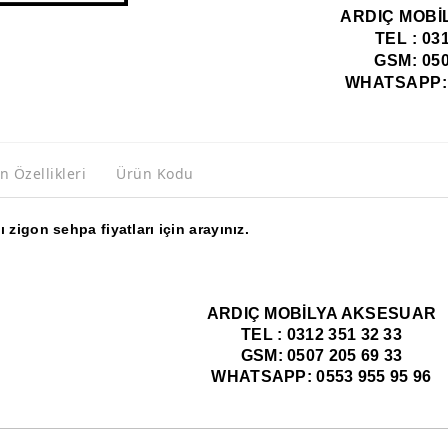
ARDIÇ MOBİ
TEL : 03
GSM: 050
WHATSAPP: 0
n Özellikleri
Ürün Kodu
 zigon sehpa fiyatları için arayınız.
ARDIÇ MOBİLYA AKSESUAR
TEL : 0312 351 32 33
GSM: 0507 205 69 33
WHATSAPP: 0553 955 95 96