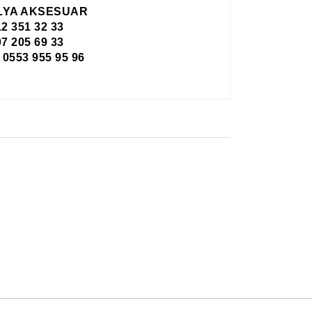
LYA AKSESUAR
12 351 32 33
7 205 69 33
553 955 95 96