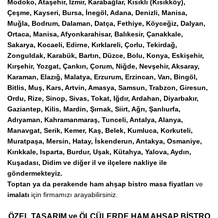
Modoko, Ataşehir, İzmir, Karabağlar, Kısıklı (Kısıkköy),
Çeşme, Kayseri, Bursa, İnegöl, Adana, Denizli, Manisa,
Muğla, Bodrum, Dalaman, Datça, Fethiye, Köyceğiz, Dalyan,
Ortaca, Manisa, Afyonkarahisar, Balıkesir, Çanakkale,
Sakarya, Kocaeli, Edirne, Kırklareli, Çorlu, Tekirdağ,
Zonguldak, Karabük, Bartın, Düzce, Bolu, Konya, Eskişehir,
Kırşehir, Yozgat, Çankırı, Çorum, Niğde, Nevşehir, Aksaray,
Karaman, Elazığ, Malatya, Erzurum, Erzincan, Van, Bingöl,
Bitlis, Muş, Kars, Artvin, Amasya, Samsun, Trabzon, Giresun,
Ordu, Rize, Sinop, Sivas, Tokat, Iğdır, Ardahan, Diyarbakır,
Gaziantep, Kilis, Mardin, Şırnak, Siirt, Ağrı, Şanlıurfa,
Adıyaman, Kahramanmaraş, Tunceli, Antalya, Alanya,
Manavgat, Serik, Kemer, Kaş, Belek, Kumluca, Korkuteli,
Muratpaşa, Mersin, Hatay, İskenderun, Antakya, Osmaniye,
Kırıkkale, Isparta, Burdur, Uşak, Kütahya, Yalova, Aydın,
Kuşadası, Didim ve diğer il ve ilçelere nakliye ile
göndermekteyiz.
Toptan ya da perakende ham ahşap bistro masa fiyatları
ve
imalatı
için firmamızı arayabilirsiniz.
ÖZEL TASARIM ve ÖLÇÜLERDE HAM AHŞAP BİSTRO