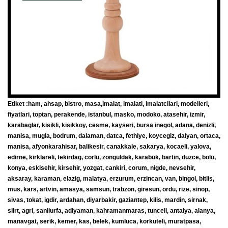
Etiket :ham, ahsap, bistro, masa,imalat, imalati, imalatcilari, modelleri,
fiyatlari, toptan, perakende, istanbul, masko, modoko, atasehir, izmir,
karabaglar, kisikli, kisikkoy, cesme, kayseri, bursa inegol, adana, denizli,
manisa, mugla, bodrum, dalaman, datca, fethiye, koycegiz, dalyan, ortaca,
manisa, afyonkarahisar, balikesir, canakkale, sakarya, kocaeli, yalova,
edirne, kirklareli, tekirdag, corlu, zonguldak, karabuk, bartin, duzce, bolu,
konya, eskisehir, kirsehir, yozgat, cankiri, corum, nigde, nevsehir,
aksaray, karaman, elazig, malatya, erzurum, erzincan, van, bingol, bitlis,
mus, kars, artvin, amasya, samsun, trabzon, giresun, ordu, rize, sinop,
sivas, tokat, igdir, ardahan, diyarbakir, gaziantep, kilis, mardin, sirnak,
siirt, agri, sanliurfa, adiyaman, kahramanmaras, tunceli, antalya, alanya,
manavgat, serik, kemer, kas, belek, kumluca, korkuteli, muratpasa,