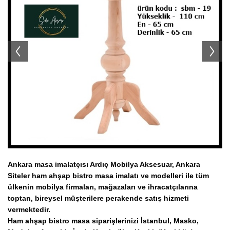
Ahşap Tabure İmalatı Modelleri
Ahşap Servis Arabaları
Koltuk Takımı İmalatı Modelleri
TV Ünitesi İmalatı Modelleri
Ahşap Konsol İmalatı Modelleri
Ahşap Askılık İmalatı Modelleri
Ahşap Komodin İmalatı Modelleri
Ankara masa imalatçısı Ardıç Mobilya Aksesuar, Ankara
Siteler ham ahşap bistro masa
imalatı ve modelleri ile tüm
ülkenin
mobilya firmaları, mağazaları ve ihracatçılarına
toptan, bireysel müşterilere perakende satış hizmeti
vermektedir.
Ham ahşap bistro masa siparişlerinizi
İstanbul, Masko,