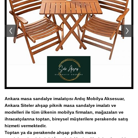
Ahşap Tabure İmalatı Modelleri
Ahşap Servis Arabaları
Koltuk Takımı İmalatı Modelleri
TV Ünitesi İmalatı Modelleri
Ahşap Konsol İmalatı Modelleri
Ahşap Askılık İmalatı Modelleri
Ahşap Komodin İmalatı Modelleri
Ankara masa sandalye imalatçısı Ardıç Mobilya Aksesuar,
Ankara Siteler ahşap piknik
masa sandalye imalatı ve
modelleri ile
tüm ülkenin
mobilya firmaları, mağazaları ve
ihracatçılarına toptan, bireysel müşterilere perakende satış
hizmeti vermektedir.
Toptan ya da perakende ahşap piknik masa