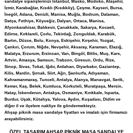
sandalye siparişlerinizi İstanbul, Masko, Modoko, Ataşehir,
İzmir, Karabağlar, Kısıklı (Kısıkköy), Çeşme, Kayseri, Bursa,
İnegöl, Adana, Denizli, Manisa, Muğla, Bodrum, Dalaman,
Datça, Fethiye, Köyceğiz, Dalyan, Ortaca, Manisa,
Afyonkarahisar, Balıkesir, Çanakkale, Sakarya, Kocaeli,
Edirne, Kırklareli, Çorlu, Tekirdağ, Zonguldak, Karabük,
Bartın, Düzce, Bolu, Konya, Eskişehir, Kırşehir, Yozgat,
Çankırı, Çorum, Niğde, Nevşehir, Aksaray, Karaman, Elazığ,
Malatya, Erzurum, Erzincan, Van, Bingöl, Bitlis, Muş, Kars,
Artvin, Amasya, Samsun, Trabzon, Giresun, Ordu, Rize,
Sinop, Sivas, Tokat, Iğdır, Ardahan, Diyarbakır, Gaziantep,
Kilis, Mardin, Şırnak, Siirt, Ağrı, Şanlıurfa, Adıyaman,
Kahramanmaraş, Tunceli, Antalya, Alanya, Manavgat, Serik,
Kemer, Kaş, Belek, Kumluca, Korkuteli, Muratpaşa, Mersin,
Hatay, İskenderun, Antakya, Osmaniye, Kırıkkale, Isparta,
Burdur, Uşak, Kütahya, Yalova, Aydın, Kuşadası, Didim ve
diğer il ve ilçelere nakliye ile göndermekteyiz.
Ahşap piknik masa sandalye fiyatları ve imalatı için firmamızı
arayabilirsiniz.
ÖZEL TASARIM AHŞAP PİKNİK MASA SANDALYE