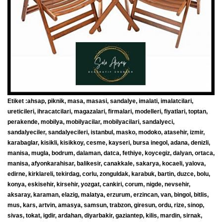
Etiket :ahsap, piknik, masa, masasi, sandalye, imalati, imalatcilari,
ureticileri, ihracatcilari, magazalari, firmalari, modelleri, fiyatlari, toptan,
perakende, mobilya, mobilyacilar, mobilyacilari, sandalyeci,
sandalyeciler, sandalyecileri, istanbul, masko, modoko, atasehir, izmir,
karabaglar, kisikli, kisikkoy, cesme, kayseri, bursa inegol, adana, denizli,
manisa, mugla, bodrum, dalaman, datca, fethiye, koycegiz, dalyan, ortaca,
manisa, afyonkarahisar, balikesir, canakkale, sakarya, kocaeli, yalova,
edirne, kirklareli, tekirdag, corlu, zonguldak, karabuk, bartin, duzce, bolu,
konya, eskisehir, kirsehir, yozgat, cankiri, corum, nigde, nevsehir,
aksaray, karaman, elazig, malatya, erzurum, erzincan, van, bingol, bitlis,
mus, kars, artvin, amasya, samsun, trabzon, giresun, ordu, rize, sinop,
sivas, tokat, igdir, ardahan, diyarbakir, gaziantep, kilis, mardin, sirnak,