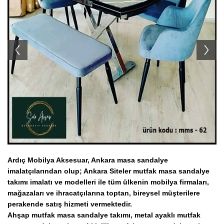
Ahşap Tabure İmalatı Modelleri
Ahşap Servis Arabaları
Koltuk Takımı İmalatı Modelleri
TV Ünitesi İmalatı Modelleri
Ahşap Konsol İmalatı Modelleri
Ahşap Askılık İmalatı Modelleri
Ahşap Komodin İmalatı Modelleri
Ardıç Mobilya Aksesuar, Ankara masa sandalye
imalatçılarından olup; Ankara Siteler mutfak
masa sandalye
takımı imalatı ve modelleri ile
tüm ülkenin
mobilya firmaları,
mağazaları ve ihracatçılarına toptan, bireysel müşterilere
perakende satış hizmeti vermektedir.
Ahşap mutfak masa sandalye takımı, metal ayaklı mutfak