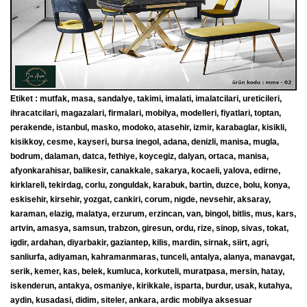
Etiket : mutfak, masa, sandalye, takimi, imalati, imalatcilari, ureticileri,
ihracatcilari, magazalari, firmalari, mobilya, modelleri, fiyatlari, toptan,
perakende, istanbul, masko, modoko, atasehir, izmir, karabaglar, kisikli,
kisikkoy, cesme, kayseri, bursa inegol, adana, denizli, manisa, mugla,
bodrum, dalaman, datca, fethiye, koycegiz, dalyan, ortaca, manisa,
afyonkarahisar, balikesir, canakkale, sakarya, kocaeli, yalova, edirne,
kirklareli, tekirdag, corlu, zonguldak, karabuk, bartin, duzce, bolu, konya,
eskisehir, kirsehir, yozgat, cankiri, corum, nigde, nevsehir, aksaray,
karaman, elazig, malatya, erzurum, erzincan, van, bingol, bitlis, mus, kars,
artvin, amasya, samsun, trabzon, giresun, ordu, rize, sinop, sivas, tokat,
igdir, ardahan, diyarbakir, gaziantep, kilis, mardin, sirnak, siirt, agri,
sanliurfa, adiyaman, kahramanmaras, tunceli, antalya, alanya, manavgat,
serik, kemer, kas, belek, kumluca, korkuteli, muratpasa, mersin, hatay,
iskenderun, antakya, osmaniye, kirikkale, isparta, burdur, usak, kutahya,
aydin, kusadasi, didim, siteler, ankara, ardic mobilya aksesuar