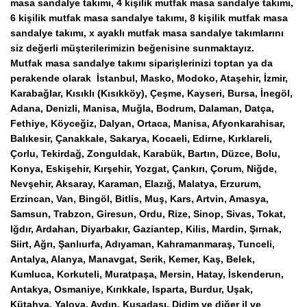
masa sandalye takımı, 4 kişilik mutfak masa sandalye takımı,
6 kişilik mutfak masa sandalye takımı, 8 kişilik mutfak masa
sandalye takımı, x ayaklı mutfak masa sandalye takımlarını
siz değerli müşterilerimizin beğenisine sunmaktayız.
Mutfak masa sandalye takımı siparişlerinizi toptan ya da
perakende olarak İstanbul, Masko, Modoko, Ataşehir, İzmir,
Karabağlar, Kısıklı (Kısıkköy), Çeşme, Kayseri, Bursa, İnegöl,
Adana, Denizli, Manisa, Muğla, Bodrum, Dalaman, Datça,
Fethiye, Köyceğiz, Dalyan, Ortaca, Manisa, Afyonkarahisar,
Balıkesir, Çanakkale, Sakarya, Kocaeli, Edirne, Kırklareli,
Çorlu, Tekirdağ, Zonguldak, Karabük, Bartın, Düzce, Bolu,
Konya, Eskişehir, Kırşehir, Yozgat, Çankırı, Çorum, Niğde,
Nevşehir, Aksaray, Karaman, Elazığ, Malatya, Erzurum,
Erzincan, Van, Bingöl, Bitlis, Muş, Kars, Artvin, Amasya,
Samsun, Trabzon, Giresun, Ordu, Rize, Sinop, Sivas, Tokat,
Iğdır, Ardahan, Diyarbakır, Gaziantep, Kilis, Mardin, Şırnak,
Siirt, Ağrı, Şanlıurfa, Adıyaman, Kahramanmaraş, Tunceli,
Antalya, Alanya, Manavgat, Serik, Kemer, Kaş, Belek,
Kumluca, Korkuteli, Muratpaşa, Mersin, Hatay, İskenderun,
Antakya, Osmaniye, Kırıkkale, Isparta, Burdur, Uşak,
Kütahya, Yalova, Aydın, Kuşadası, Didim ve diğer il ve