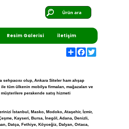
Ürün ara
Resim Galerisi
İletişim
Share
Facebook
Twitter
a sehpacısı olup, Ankara Siteler ham ahşap
i ile tüm ülkenin
mobilya firmaları, mağazaları ve
l müşterilere perakende satış hizmeti
erinizi
İstanbul, Masko, Modoko, Ataşehir, İzmir,
 Çeşme, Kayseri, Bursa, İnegöl, Adana, Denizli,
n, Datça, Fethiye, Köyceğiz, Dalyan, Ortaca,