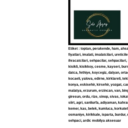
Etiket : toptan, perakende, ham, ahsap
fiyatlari, imalati, imalatcilari, uretici
ihracatcilari, sehpacilar, sehpacilari
kisikli, kisikkoy, cesme, kayseri, bu
datca, fethiye, koycegiz, dalyan, ort
kocaeli, yalova, edirne, kirklareli, te
konya, eskisehir, kirsehir, yozgat, c
malatya, erzurum, erzincan, van, bing
giresun, ordu, rize, sinop, sivas, toka
siirt, agri, sanliurfa, adiyaman, kah
kemer, kas, belek, kumluca, korkutel
osmaniye, kirikkale, isparta, burdur, 
sehpaci, ardic mobilya aksesuar