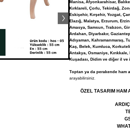
Manisa, Afyonkarahisar, Balıke
Kırklareli, Çorlu, Tekirdağ, Z
Eskişehir, Kırşehir, Yozgat, Ç
Elazığ, Malatya, Erzurum, Erzin
Amasya, Samsun, Trabzon, Gires
Ardahan, Diyarbakır, Gaziantep, 
Adıyaman, Kahramanmaraş, Tunc
Kaş, Belek, Kumluca, Korkuteli
Antakya, Osmaniye, Kırıkkale, 
Kuşadası, Didim ve diğer il ve 
Toptan ya da perakende ham ah
arayabilirsiniz.
ÖZEL TASARIM HAM A
ARDIÇ
TE
GS
WHATS