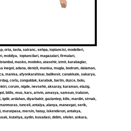
, orta, tavla, satranc, sehpa, toptancisi, modelleri,
leri, mobilya, toptancilari, magazalari, firmalari,
, istanbul, masko, modoko, atasehir, izmir, karabaglar,
rsa inegol, adana, denizli, manisa, mugla, bodrum, dalaman,
aca, manisa, afyonkarahisar, balikesir, canakkale, sakarya,
kirdag, corlu, zonguldak, karabuk, bartin, duzce, bolu,
ankiri, corum, nigde, nevsehir, aksaray, karaman, elazig,
ol, bitlis, mus, kars, artvin, amasya, samsun, trabzon,
t, igdir, ardahan, diyarbakir, gaziantep, kilis, mardin, sirnak,
ramanmaras, tunceli, antalya, alanya, manavgat, serik,
i, muratpasa, mersin, hatay, iskenderun, antakya,
usak, kutahya, aydin, kusadasi, didim, siteler, ankara,