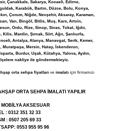
sir, Çanakkale, Sakarya, Kocaeli, Edirne,
onguldak, Karabük, Bartın, Düzce, Bolu, Konya,
ankırı, Çorum, Niğde, Nevşehir, Aksaray, Karaman,
can, Van, Bingöl, Bitlis, Muş, Kars, Artvin,
un, Ordu, Rize, Sinop, Sivas, Tokat, Iğdır,
Kilis, Mardin, Şırnak, Siirt, Ağrı, Şanlıurfa,
eli, Antalya, Alanya, Manavgat, Serik, Kemer,
, Muratpaşa, Mersin, Hatay, İskenderun,
Isparta, Burdur, Uşak, Kütahya, Yalova, Aydın,
ilçelere nakliye ile göndermekteyiz.
şap orta sehpa fiyatları
ve
imalatı
için firmamızı
HŞAP ORTA SEHPA İMALATI YAPILIR
 MOBİLYA AKSESUAR
L : 0312 351 32 33
M : 0507 205 69 33
APP: 0553 955 95 96