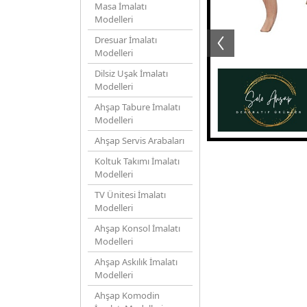
Masa İmalatı
Modelleri
Dresuar İmalatı
Modelleri
Dilsiz Uşak İmalatı
Modelleri
Ahşap Tabure İmalatı
Modelleri
Ahşap Servis Arabaları
Koltuk Takımı İmalatı
Modelleri
TV Ünitesi İmalatı
Modelleri
Ahşap Konsol İmalatı
Modelleri
Ahşap Askılık İmalatı
Modelleri
Ahşap Komodin