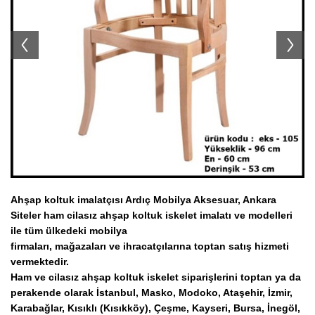
Ahşap Tabure İmalatı Modelleri
Ahşap Servis Arabaları
Koltuk Takımı İmalatı Modelleri
TV Ünitesi İmalatı Modelleri
Ahşap Konsol İmalatı Modelleri
Ahşap Askılık İmalatı Modelleri
Ahşap Komodin İmalatı Modelleri
Ahşap koltuk imalatçısı Ardıç Mobilya Aksesuar, Ankara
Siteler ham cilasız ahşap koltuk iskelet imalatı ve modelleri
ile tüm ülkedeki mobilya
firmaları, mağazaları ve ihracatçılarına toptan satış hizmeti
vermektedir.
Ham ve cilasız ahşap koltuk iskelet siparişlerini toptan ya da
perakende olarak İstanbul, Masko, Modoko, Ataşehir, İzmir,
Karabağlar, Kısıklı (Kısıkköy), Çeşme, Kayseri, Bursa, İnegöl,