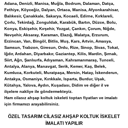
Adana, Denizli, Manisa, Muğla, Bodrum, Dalaman, Datça,
Fethiye, Köyceğiz, Dalyan, Ortaca, Manisa, Afyonkarahisar,
Balıkesir, Çanakkale, Sakarya, Kocaeli, Edirne, Kırklareli,
Çorlu, Tekirdağ, Zonguldak, Karabük, Bartın, Düzce, Bolu,
Konya, Eskişehir, Kırşehir, Yozgat, Çankırı, Çorum, Niğde,
Nevşehir, Aksaray, Karaman, Elazığ, Malatya, Erzurum,
Erzincan, Van, Bingöl, Bitlis, Muş, Kars, Artvin, Amasya,
Samsun, Trabzon, Giresun, Ordu, Rize, Sinop, Sivas, Tokat,
Iğdır, Ardahan, Diyarbakır, Gaziantep, Kilis, Mardin, Şırnak,
Siirt, Ağrı, Şanlıurfa, Adıyaman, Kahramanmaraş, Tunceli,
Antalya, Alanya, Manavgat, Serik, Kemer, Kaş, Belek,
Kumluca, Korkuteli, Muratpaşa, Mersin, Hatay, İskenderun,
Antakya, Osmaniye, Kırıkkale, Isparta, Burdur, Uşak,
Kütahya, Yalova, Aydın, Kuşadası, Didim ve diğer il ve
ilçelere nakliye ile göndermekteyiz.
Ham cilasız ahşap koltuk iskeleti
toptan
fiyatları
ve imalatı
için firmamızı arayabilirsiniz.
ÖZEL TASARIM CİLASIZ AHŞAP KOLTUK İSKELET
İMALATI YAPILIR