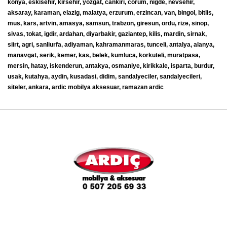
konya, eskisehir, kirsehir, yozgat, cankiri, corum, nigde, nevsehir,
aksaray, karaman, elazig, malatya, erzurum, erzincan, van, bingol, bitlis,
mus, kars, artvin, amasya, samsun, trabzon, giresun, ordu, rize, sinop,
sivas, tokat, igdir, ardahan, diyarbakir, gaziantep, kilis, mardin, sirnak,
siirt, agri, sanliurfa, adiyaman, kahramanmaras, tunceli, antalya, alanya,
manavgat, serik, kemer, kas, belek, kumluca, korkuteli, muratpasa,
mersin, hatay, iskenderun, antakya, osmaniye, kirikkale, isparta, burdur,
usak, kutahya, aydin, kusadasi, didim, sandalyeciler, sandalyecileri,
siteler, ankara, ardic mobilya aksesuar, ramazan ardic