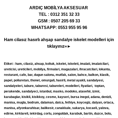
ARDIÇ MOBİLYA AKSESUAR
TEL : 0312 351 32 33
GSM : 0507 205 69 33
WHATSAPP: 0553 955 95 96
Ham cilasız hasırlı ahşap sandalye iskelet modelleri için
tıklayınız=►
Etiket : ham, cilasiz, ahsap, koltuk, iskelet, iskeleti, imalati, imalatcilari,
ureticisi, ureticileri, mobilya, firmalari, magazalari, ihracatcilari, lokanta,
resturant, cafe, bar, dugun salonu, mutfak, salon, bahce, balkon, klasik,
papel, poliuretan, thonet, omurgali, hasirli, metal ayakli, sandalyesi,
sandalyeleri, tabure, taburesi, tabureleri, modelleri, fiyatlari, toptan,
perakende, sandalyeci, istanbul, masko, modoko, atasehir, izmir,
karabaglar, kisikli, kisikkoy, cesme, kayseri, bursa inegol, adana, denizli,
manisa, mugla, bodrum, dalaman, datca, fethiye, koycegiz, dalyan, ortaca,
manisa, afyonkarahisar, balikesir, canakkale, sakarya, kocaeli, yalova,
edirne, kirklareli, tekirdag, corlu, zonguldak, karabuk, bartin, duzce, bolu,