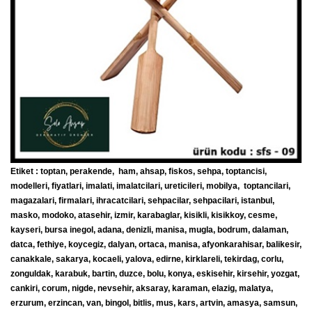
Etiket : toptan, perakende, ham, ahsap, fiskos, sehpa, toptancisi,
modelleri, fiyatlari, imalati, imalatcilari, ureticileri, mobilya, toptancilari,
magazalari, firmalari, ihracatcilari, sehpacilar, sehpacilari, istanbul,
masko, modoko, atasehir, izmir, karabaglar, kisikli, kisikkoy, cesme,
kayseri, bursa inegol, adana, denizli, manisa, mugla, bodrum, dalaman,
datca, fethiye, koycegiz, dalyan, ortaca, manisa, afyonkarahisar, balikesir,
canakkale, sakarya, kocaeli, yalova, edirne, kirklareli, tekirdag, corlu,
zonguldak, karabuk, bartin, duzce, bolu, konya, eskisehir, kirsehir, yozgat,
cankiri, corum, nigde, nevsehir, aksaray, karaman, elazig, malatya,
erzurum, erzincan, van, bingol, bitlis, mus, kars, artvin, amasya, samsun,