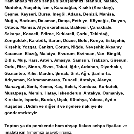
Ham ahşap fiskos sehpa siparişlerinizi
İstanbul, Masko,
Modoko, Ataşehir, İzmir, Karabağlar, Kısıklı (Kısıkköy),
Çeşme, Kayseri, Bursa, İnegöl, Adana, Denizli, Manisa,
Muğla, Bodrum, Dalaman, Datça, Fethiye, Köyceğiz, Dalyan,
Ortaca, Manisa, Afyonkarahisar, Balıkesir, Çanakkale,
Sakarya, Kocaeli, Edirne, Kırklareli, Çorlu, Tekirdağ,
Zonguldak, Karabük, Bartın, Düzce, Bolu, Konya, Eskişehir,
Kırşehir, Yozgat, Çankırı, Çorum, Niğde, Nevşehir, Aksaray,
Karaman, Elazığ, Malatya, Erzurum, Erzincan, Van, Bingöl,
Bitlis, Muş, Kars, Artvin, Amasya, Samsun, Trabzon, Giresun,
Ordu, Rize, Sinop, Sivas, Tokat, Iğdır, Ardahan, Diyarbakır,
Gaziantep, Kilis, Mardin, Şırnak, Siirt, Ağrı, Şanlıurfa,
Adıyaman, Kahramanmaraş, Tunceli, Antalya, Alanya,
Manavgat, Serik, Kemer, Kaş, Belek, Kumluca, Korkuteli,
Muratpaşa, Mersin, Hatay, İskenderun, Antakya, Osmaniye,
Kırıkkale, Isparta, Burdur, Uşak, Kütahya, Yalova, Aydın,
Kuşadası, Didim ve diğer il ve ilçelere nakliye ile
göndermekteyiz.
Toptan ya da perakende ham ahşap fiskos sehpa fiyatları
ve
imalatı
için firmamızı arayabilirsiniz.